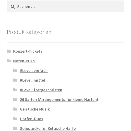
Suchen
nach:
Produktkategorien
Konzert-Tickets
Noten-PDFs
#Level: einfach
#Level: mittel
#Level: fortgeschritten
26 Saiten (Arrangements für kleine Harfen)
Geistliche Musik
Harfen-Duos
Solostücke für Keltische Harfe