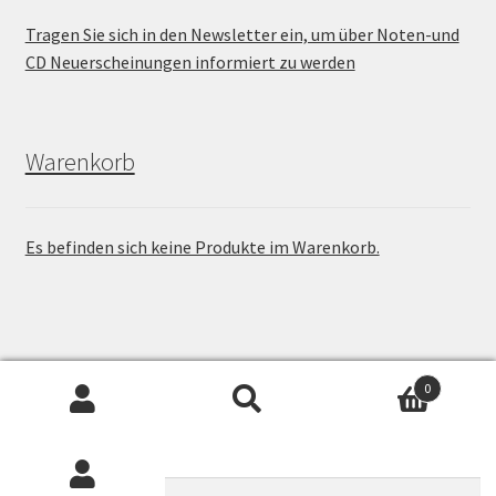
Tragen Sie sich in den Newsletter ein, um über Noten-und
CD Neuerscheinungen informiert zu werden
Warenkorb
Es befinden sich keine Produkte im Warenkorb.
Onlineshop von Nadia Birkenstock / Keltische Harfe
0
Suchen
Suchen