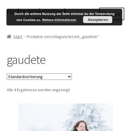
Zur
Zum
Menü
Durch die weitere Nutzung der Seite stimmst du der Verwendung
Navigation
Inhalt
Akzeptieren
von Cookies zu.
Weitere Informationen
springen
springen
Shop
Start
Produkte verschlagwortet mit „gaudete“
Mein Konto
gaudete
Warenkorb
Kasse
Alle 4 Ergebnisse werden angezeigt
English
Impressum
Datenschutzerklärung