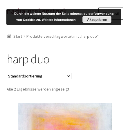
Zur
Zum
Menü
Durch die weitere Nutzung der Seite stimmst du der Verwendung
Navigation
Inhalt
Akzeptieren
von Cookies zu.
Weitere Informationen
springen
springen
Shop
Start
Produkte verschlagwortet mit „harp duo“
Mein Konto
harp duo
Warenkorb
Kasse
Alle 2 Ergebnisse werden angezeigt
English
Impressum
Datenschutzerklärung