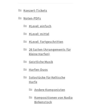
Konzert-Tickets
Noten-PDFs
#Level: einfach
#Level: mittel
#Level: fortgeschritten
26 Saiten (Arrangements für
kleine Harfen)
Geistliche Musik
Harfen-Duos
Solostücke für Keltische
Harfe
Andere Komponisten
Kompositionen von Nadia
Birkenstock