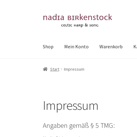
Zur
Zum
Navigation
Inhalt
springen
springen
Shop
Mein Konto
Warenkorb
K
Start
Impressum
Impressum
Angaben gemäß § 5 TMG: