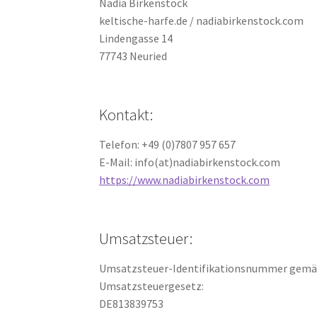
Nadia Birkenstock
keltische-harfe.de / nadiabirkenstock.com
Lindengasse 14
77743 Neuried
Kontakt:
Telefon: +49 (0)7807 957 657
E-Mail: info(at)nadiabirkenstock.com
https://www.nadiabirkenstock.com
Umsatzsteuer:
Umsatzsteuer-Identifikationsnummer gemä
Umsatzsteuergesetz:
DE813839753