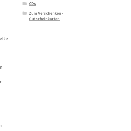
CDs
Zum Verschenken -
Gutscheinkarten
elte
en
r
b