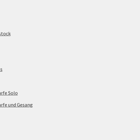
stock
s
rfe Solo
arfe und Gesang