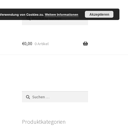
Akzeptieren
Suchen
Suchen
r Verwendung von Cookies zu.
Weitere Informationen
nach:
€
0,00
0 Artikel
Suchen
nach:
Produktkategorien