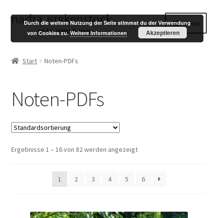
Zur
Zum
Menü
Durch die weitere Nutzung der Seite stimmst du der Verwendung
Navigation
Inhalt
Akzeptieren
von Cookies zu.
Weitere Informationen
springen
springen
Shop
Start
Noten-PDFs
Mein Konto
Noten-PDFs
Warenkorb
Kasse
Ergebnisse 1 – 16 von 82 werden angezeigt
English
Impressum
1
2
3
4
5
6
Datenschutzerklärung