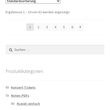
Ergebnisse 1 – 16 von 82 werden angezeigt
1
2
3
4
5
6
Suchen
nach:
Produktkategorien
Konzert-Tickets
Noten-PDFs
#Level: einfach