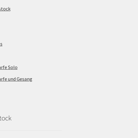
stock
s
rfe Solo
arfe und Gesang
tock