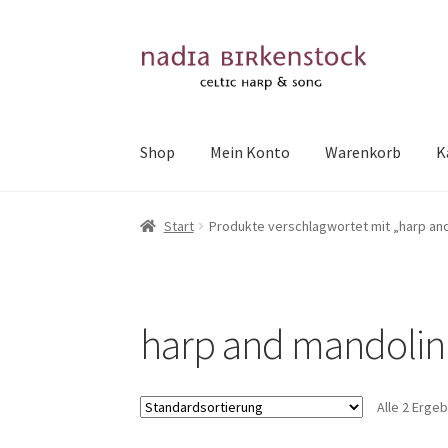
Zur
Zum
Navigation
Inhalt
springen
springen
Shop
Mein Konto
Warenkorb
K
Start
Produkte verschlagwortet mit „harp an
harp and mandolin
Alle 2 Erge