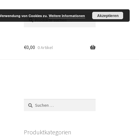
Akzeptieren
Suchen
Suchen
r Verwendung von Cookies zu.
Weitere Informationen
nach:
€
0,00
0 Artikel
Suchen
nach:
Produktkategorien