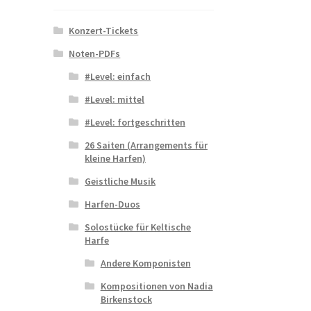
Konzert-Tickets
Noten-PDFs
#Level: einfach
#Level: mittel
#Level: fortgeschritten
26 Saiten (Arrangements für
kleine Harfen)
Geistliche Musik
Harfen-Duos
Solostücke für Keltische
Harfe
Andere Komponisten
Kompositionen von Nadia
Birkenstock