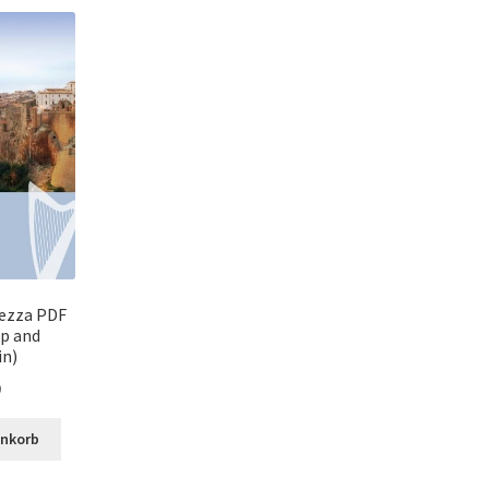
rezza PDF
rp and
in)
0
enkorb