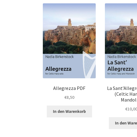
Allegrezza PDF
La Sant’Alleg
(Celtic Ha
€
8,50
Mandol
€
10,0
In den Warenkorb
In den War