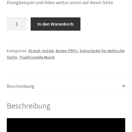
Klangbeispiel und Video weiter unten auf dieser Seite
Mary
In den Warenkorb
from
Dungloe
-
PDF
Kategorien:
#Level: mittel
,
Noten-PDFs
,
Solostücke für Keltische
Harfe
,
Traditionelle Musik
Menge
Beschreibung
Beschreibung