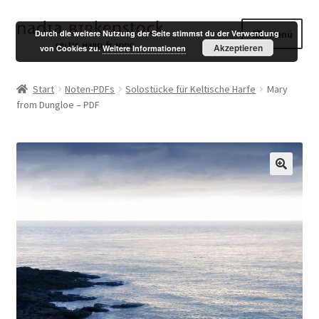
Zur
Zum
Menü
Durch die weitere Nutzung der Seite stimmst du der Verwendung
Navigation
Inhalt
Akzeptieren
von Cookies zu.
Weitere Informationen
springen
springen
Shop
Start
Noten-PDFs
Solostücke für Keltische Harfe
Mary
from Dungloe – PDF
Mein Konto
Warenkorb
Kasse
English
Impressum
Datenschutzerklärung