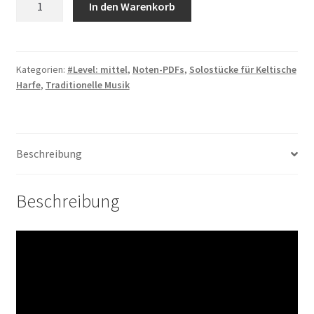
In den Warenkorb
Coulin
-
PDF
Menge
Kategorien:
#Level: mittel
,
Noten-PDFs
,
Solostücke für Keltische
Harfe
,
Traditionelle Musik
Beschreibung
Beschreibung