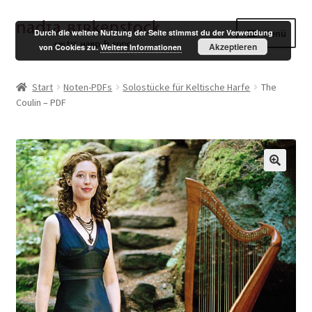
Zur
Zum
Menü
Durch die weitere Nutzung der Seite stimmst du der Verwendung
Navigation
Inhalt
Akzeptieren
von Cookies zu.
Weitere Informationen
springen
springen
Shop
Start
Noten-PDFs
Solostücke für Keltische Harfe
The
Coulin – PDF
Mein Konto
Warenkorb
Kasse
English
Impressum
Datenschutzerklärung