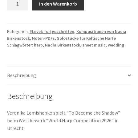
To
In den Warenkorb
Become
the
Shadow
-
Kategorien:
#Level: fortgeschritten
,
Kompositionen von Nadia
Birkenstock
,
Noten-PDFs
,
Solostücke für Keltische Harfe
PDF
Schlagwörter:
harp
,
Nadia Birkenstock
,
sheet music
,
wedding
Menge
Beschreibung
Beschreibung
Veronika Lemishenko spielt “To Become the Shadow”
beim Wettbewerb “World Harp Competition 2026” in
Utrecht