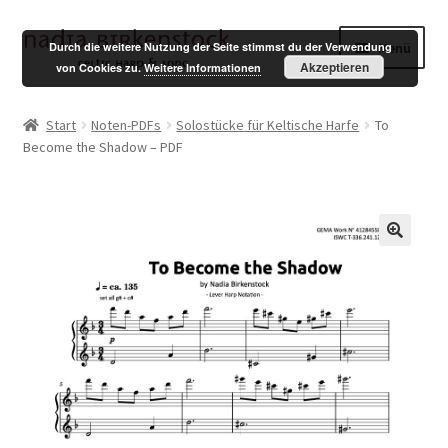
Zur
Zum
Menü
Durch die weitere Nutzung der Seite stimmst du der Verwendung
Navigation
Inhalt
Akzeptieren
von Cookies zu.
Weitere Informationen
springen
springen
Shop
Start
Noten-PDFs
Solostücke für Keltische Harfe
To
Become the Shadow – PDF
Mein Konto
Warenkorb
Kasse
English
Impressum
Datenschutzerklärung