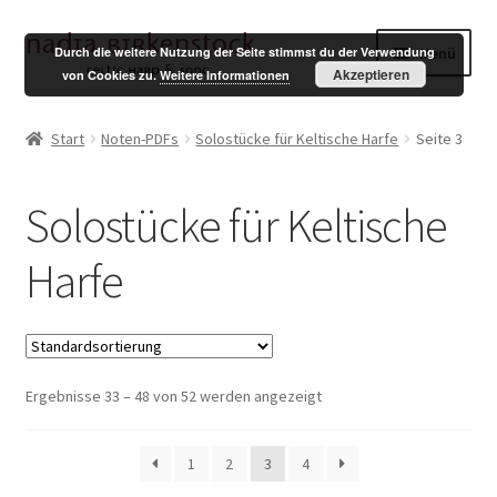
Zur
Zum
Menü
Durch die weitere Nutzung der Seite stimmst du der Verwendung
Navigation
Inhalt
Akzeptieren
von Cookies zu.
Weitere Informationen
springen
springen
Shop
Start
Noten-PDFs
Solostücke für Keltische Harfe
Seite 3
Mein Konto
Solostücke für Keltische
Warenkorb
Harfe
Kasse
English
Ergebnisse 33 – 48 von 52 werden angezeigt
Impressum
Datenschutzerklärung
1
2
3
4