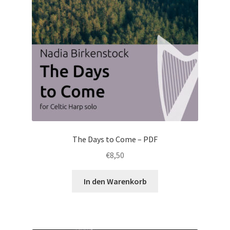
The Days to Come – PDF
€
8,50
In den Warenkorb