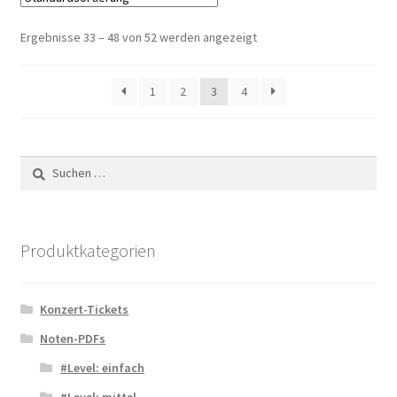
Ergebnisse 33 – 48 von 52 werden angezeigt
1
2
3
4
Suchen
nach:
Produktkategorien
Konzert-Tickets
Noten-PDFs
#Level: einfach
#Level: mittel