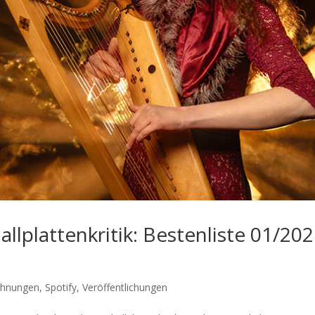
llplattenkritik: Bestenliste 01/20
chnungen
,
Spotify
,
Veröffentlichungen