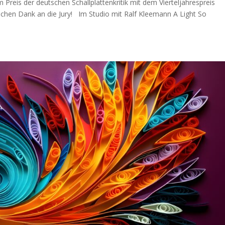
Preis der deutschen Schallplattenkritik mit dem Vierteljahrespreis
lichen Dank an die Jury! Im Studio mit Ralf Kleemann A Light So