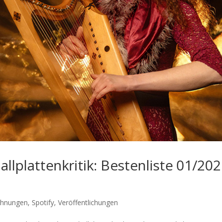
llplattenkritik: Bestenliste 01/20
chnungen
,
Spotify
,
Veröffentlichungen