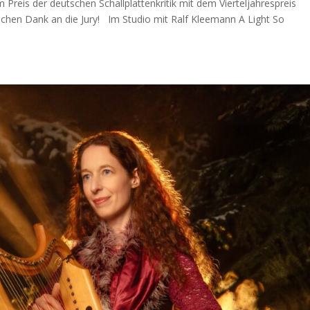
Preis der deutschen Schallplattenkritik mit dem Vierteljahrespreis
lichen Dank an die Jury! Im Studio mit Ralf Kleemann A Light So